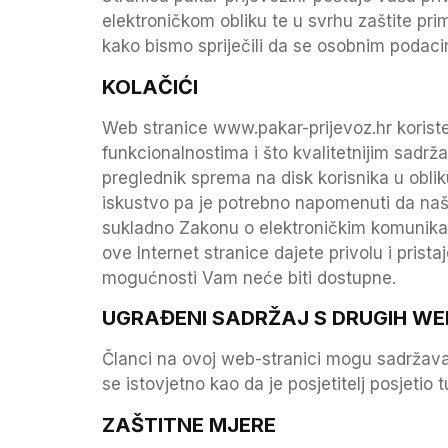
elektroničkom obliku te u svrhu zaštite pr
kako bismo spriječili da se osobnim podaci
KOLAČIĆI
Web stranice www.pakar-prijevoz.hr koriste 
funkcionalnostima i što kvalitetnijim sadrž
preglednik sprema na disk korisnika u obli
iskustvo pa je potrebno napomenuti da naše
sukladno Zakonu o elektroničkim komunikac
ove Internet stranice dajete privolu i prist
mogućnosti Vam neće biti dostupne.
UGRAĐENI SADRŽAJ S DRUGIH W
Članci na ovoj web-stranici mogu sadržavati
se istovjetno kao da je posjetitelj posjetio
ZAŠTITNE MJERE