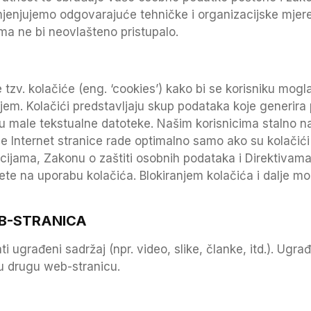
imjenjujemo odgovarajuće tehničke i organizacijske mjer
ma ne bi neovlašteno pristupalo.
tzv. kolačiće (eng. ‘cookies’) kako bi se korisniku mogl
ajem. Kolačići predstavljaju skup podataka koje generira 
ku male tekstualne datoteke. Našim korisnicima stalno na
 Internet stranice rade optimalno samo ako su kolačići o
ijama, Zakonu o zaštiti osobnih podataka i Direktivama
ajete na uporabu kolačića. Blokiranjem kolačića i dalje 
EB-STRANICA
 ugrađeni sadržaj (npr. video, slike, članke, itd.). Ugr
 tu drugu web-stranicu.