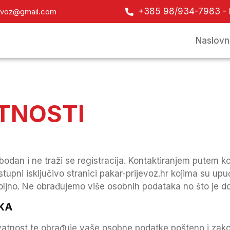
+385 98/934-7983 -
jevoz@gmail.com
Naslovn
ATNOSTI
lobodan i ne traži se registracija. Kontaktiranjem putem 
tupni isključivo stranici pakar-prijevoz.hr kojima su up
ljno. Ne obrađujemo više osobnih podataka no što je do
AKA
rivatnost te obrađuje vaše osobne podatke pošteno i z