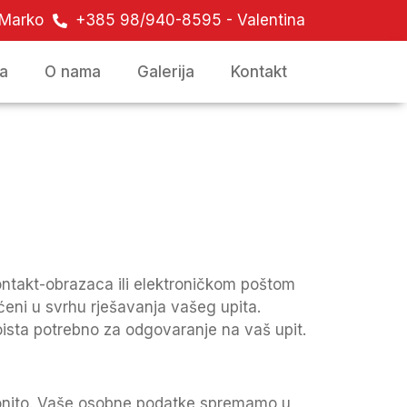
 Marko
+385 98/940-8595 - Valentina
a
O nama
Galerija
Kontakt
kontakt-obrazaca ili elektroničkom poštom
ućeni u svrhu rješavanja vašeg upita.
ista potrebno za odgovaranje na vaš upit.
akonito. Vaše osobne podatke spremamo u