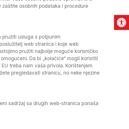
e zaštite osobnih podataka i procedure
Open
a pružiti usluga s potpunim
poslužitelj web stranica i koje web
stojimo pružiti najbolje moguće korisničko
mogućeni. Da bi „kolačiće“ mogli koristiti
 EU treba nam vaša privola. Korištenjem
možete pregledavati stranicu, no neke njezine
ađeni sadržaj sa drugih web-stranica ponaša