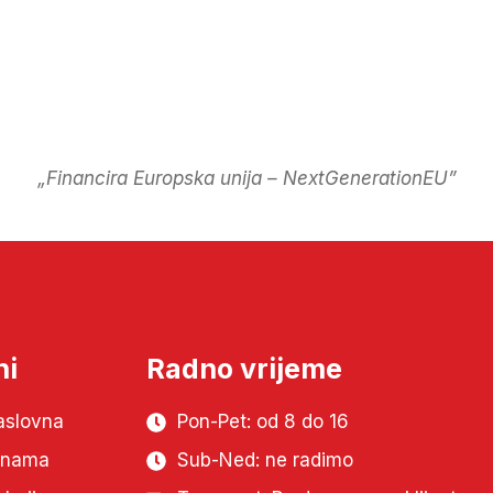
„Financira Europska unija – NextGenerationEU”
ni
Radno vrijeme
aslovna
Pon-Pet: od 8 do 16
 nama
Sub-Ned: ne radimo