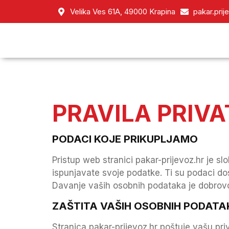
Velika Ves 61A, 49000 Krapina
pakar.pri
PRAVILA PRIV
PODACI KOJE PRIKUPLJAMO
Pristup web stranici pakar-prijevoz.hr je s
ispunjavate svoje podatke. Ti su podaci dos
Davanje vaših osobnih podataka je dobrovo
ZAŠTITA VAŠIH OSOBNIH PODAT
Stranica pakar-prijevoz.hr poštuje vašu p