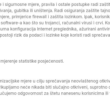
ke i sigurnosne mjere, pravila i ostale postupke radi zaš
anja, gubitka ili uništenja. Radi osiguranja zaštite tajn
ere, primjerice firewall i zaštita lozinkom. Ipak, korisni
software-a kao što su trojanci, računalni virusi i crvi. K
urna konfiguracija Internet preglednika, ažurirani antivi
postoji rizik da podaci i lozinke koje koristi radi spreč
mjerenje statistike posjećenosti.
izacijske mjere u cilju sprečavanja neovlaštenog otkr
ikupljamo neće nikada biti slučajno otkriveni, suprotno 
učujemo odgovornost za štetu nanesenu korisnicima ili